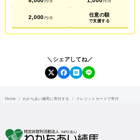
8,000
1,000
円/月
円/月
任意の額
2,000
円/月
で支援する
＼シェアしてね／
Home
わかちあい練馬に寄付する
クレジットカードで寄付