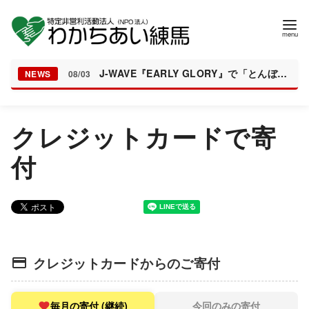
J-WAVE『EARLY GLORY』で「とんぼちゃんち」が紹介されました
NEWS
08/03
コ
クレジットカードで寄
ン
テ
付
ン
ツ
へ
移
動
クレジットカードからのご寄付
毎月の寄付 (継続)
今回のみの寄付