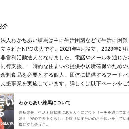
紹介
動法人わかちあい練馬は主に生活困窮などで生活に困難
立されたNPO法人です。2021年4月設立、2023年2
定非営利活動法人となりました。電話やメールを通じた
の同行支援、一時的な住まいの提供や居所確保のための
、余剰食品を必要とする個人、団体に提供するフードバ
時支援事業を実施しています。詳しくは以下ページをご
わかちあい練馬について
居所喪失、生活困窮状態にある人々にアウトリーチを通じて出
越え「安心できるくらし」を取り戻すためのお手伝いをしていま
機に立ち会うこ…