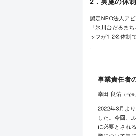
2．実施の体
認定NPO法人ア
「氷川台だるまち
ッフが1-2名体制
事業責任者
幸田 良佑
（当法
2022年3月
した。今回、
に必要とされ
業について気