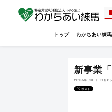
トップ
わかちあい練馬
コ
ン
テ
新事業
ン
ツ
2025年3月30日
お知
へ
移
動