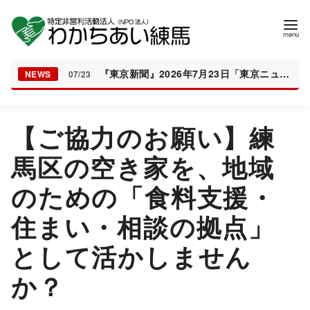
『東京新聞』2026年7月23日「東京ニュース」に夏休みのこどもの居場所「とんぼちゃんち」の取り組みが掲載されました
NEWS
07/23
コ
【ご協力のお願い】練
ン
テ
馬区の空き家を、地域
ン
のための「食料支援・
ツ
へ
住まい・相談の拠点」
移
動
として活かしません
か？