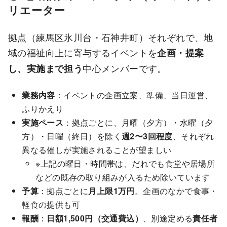
リエーター
拠点（練馬区氷川台・石神井町）それぞれで、地
域の福祉向上に寄与するイベントを
企画・提案
中心メンバーです。
し、実施まで担う
業務内容
：イベントの企画立案、準備、当日運営、
ふりかえり
実施ペース
：拠点ごとに、月曜（夕方）・水曜（夕
方）・日曜（終日）を除く
週2〜3回程度
、それぞれ
異なる催しが実施されることが望ましい
※上記の曜日・時間帯は、だれでも食堂や居場所
などの既存の取り組みが入るため除いています
予算
：拠点ごとに
月上限1万円
。企画のなかで食事・
軽食の提供も可
報酬
：
日額1,500円（交通費込）
、別途定める
責任者