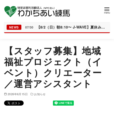
【8/2（日）朝8:10〜 J-WAVE】夏休みの居場所「とんぼちゃんち」が紹介されます
NEWS
07/30
コ
【スタッフ募集】地域
ン
テ
福祉プロジェクト（イ
ン
ベント）クリエーター
ツ
へ
／運営アシスタント
移
動
2026年6月15日
お知らせ