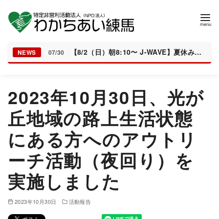
【8/2（日）朝8:10〜 J-WAVE】夏休みの居場所「とんぼちゃんち」が紹介されます
NEWS
07/30
コ
2023年10月30日、光が
ン
テ
丘地域の路上生活状態
ン
にある方へのアウトリ
ツ
へ
ーチ活動（夜回り）を
移
動
実施しました
2023年10月30日
活動報告