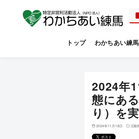
トップ
わかちあい練馬
コ
ン
テ
2024
ン
ツ
態にあ
へ
り）を
移
動
2024年11月18日
活動