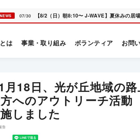
【8/2（日）朝8:10〜 J-WAVE】夏休み
07/30
NEWS
とは
事業・取り組み
ボランティア
お問
年11月18日、光が丘地域の
る方へのアウトリーチ活動
実施しました
報告