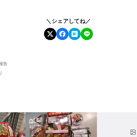
＼シェアしてね／
報告
り