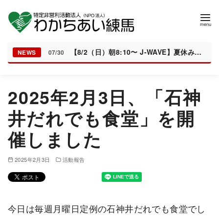
【8/2（日）朝8:10〜 J-WAVE】夏休みの居場所「とんぼちゃんち」が紹介されます
NEWS
07/30
コ
2025年2月3日、「石神
ン
テ
井だれでも食堂」を開
ン
催しました
ツ
へ
移
2025年2月3日
活動報告
動
今日は毎週月曜日定例の石神井だれでも食堂でし