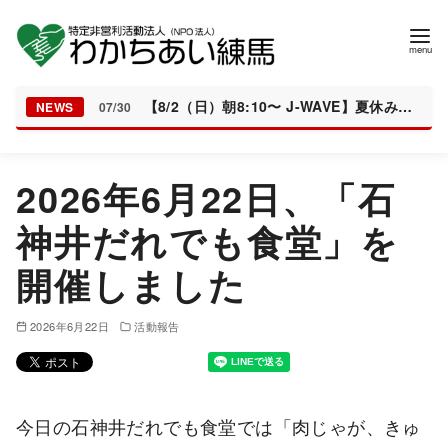
【8/2（日）朝8:10〜 J-WAVE】夏休みの居場所「とんぼちゃんち」が紹介されます
NEWS
07/30
コ
2026年6月22日、「石
ン
テ
神井だれでも食堂」を
ン
開催しました
ツ
へ
移
2026年6月22日
活動報告
動
今日の石神井だれでも食堂では「肉じゃが、きゅ